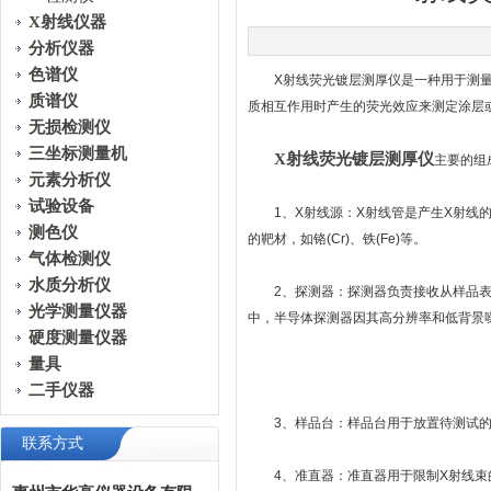
X射线仪器
分析仪器
色谱仪
X射线荧光镀层测厚仪是一种用于测量材
质谱仪
质相互作用时产生的荧光效应来测定涂层
无损检测仪
三坐标测量机
X射线荧光镀层测厚仪
主要的组
元素分析仪
试验设备
1、X射线源：X射线管是产生X射线的
测色仪
的靶材，如铬(Cr)、铁(Fe)等。
气体检测仪
水质分析仪
2、探测器：探测器负责接收从样品表面
光学测量仪器
中，半导体探测器因其高分辨率和低背景
硬度测量仪器
量具
二手仪器
3、样品台：样品台用于放置待测试的样
联系方式
4、准直器：准直器用于限制X射线束的