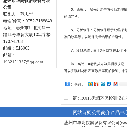
惠州市华高仪器设备有限
公司
5、滤光片：滤光片用于吸收特定能量的
联系人：范志华
的滤光片。
电话/传真：0752-7168848
地址：惠州市江北文昌一
6、分析软件：分析软件用于处理探测器
路11号华贸大厦T3写字楼
器的效率等，以确保测量结果的准确性。
1707-1708
邮编：516003
7、冷却系统：由于X射线管在工作时会
邮箱：
1932151337@qq.com
综上所述，X射线荧光镀层测厚仪是一个
可以实现对材料表面涂层厚度的快速、准
分享到：
上一篇 :
ROHS无卤环保检测仪
网站首页
公司简介
产品中
惠州市华高仪器设备有限公司(www.hi