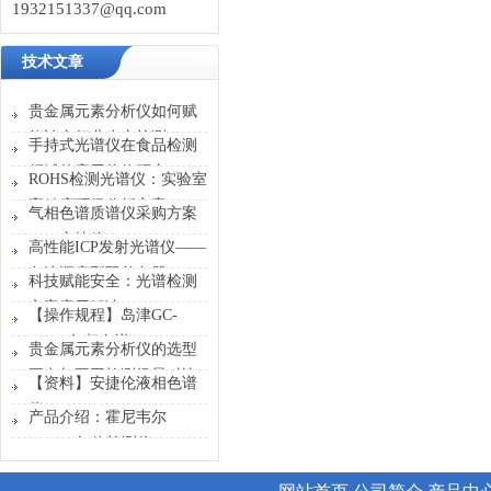
1932151337@qq.com
技术文章
贵金属元素分析仪如何赋
能冶金行业生产检测
手持式光谱仪在食品检测
领域的应用价值研究
ROHS检测光谱仪：实验室
高精度环保分析方案
气相色谱质谱仪采购方案
——安捷伦5977C
高性能ICP发射光谱仪——
GC/MSD
岛津顺序型双单色器
科技赋能安全：光谱检测
方案应用解读
【操作规程】岛津GC-
2014C气相色谱
贵金属元素分析仪的选型
要点与不同检测场景对比
【资料】安捷伦液相色谱
仪
产品介绍：霍尼韦尔
FLEX4气体检测仪