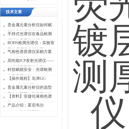
技术文章
贵金属元素分析仪如何赋
能冶金行业生产检测
手持式光谱仪在食品检测
领域的应用价值研究
ROHS检测光谱仪：实验室
高精度环保分析方案
气相色谱质谱仪采购方案
——安捷伦5977C
高性能ICP发射光谱仪——
GC/MSD
岛津顺序型双单色器
科技赋能安全：光谱检测
方案应用解读
【操作规程】岛津GC-
2014C气相色谱
贵金属元素分析仪的选型
要点与不同检测场景对比
【资料】安捷伦液相色谱
仪
产品介绍：霍尼韦尔
FLEX4气体检测仪