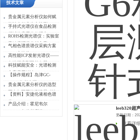
技术文章
贵金属元素分析仪如何赋
能冶金行业生产检测
手持式光谱仪在食品检测
领域的应用价值研究
ROHS检测光谱仪：实验室
高精度环保分析方案
气相色谱质谱仪采购方案
——安捷伦5977C
高性能ICP发射光谱仪——
GC/MSD
岛津顺序型双单色器
科技赋能安全：光谱检测
方案应用解读
【操作规程】岛津GC-
2014C气相色谱
贵金属元素分析仪的选型
要点与不同检测场景对比
【资料】安捷伦液相色谱
仪
产品介绍：霍尼韦尔
leeb320超
FLEX4气体检测仪
更新日期：2025
查看详