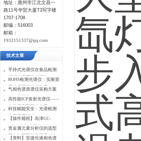
地址：惠州市江北文昌一
路11号华贸大厦T3写字楼
1707-1708
邮编：516003
邮箱：
1932151337@qq.com
技术文章
手持式光谱仪在食品检测
领域的应用价值研究
ROHS检测光谱仪：实验室
高精度环保分析方案
气相色谱质谱仪采购方案
——安捷伦5977C
高性能ICP发射光谱仪——
GC/MSD
岛津顺序型双单色器
科技赋能安全：光谱检测
方案应用解读
【操作规程】岛津GC-
2014C气相色谱
贵金属元素分析仪的选型
要点与不同检测场景对比
【资料】安捷伦液相色谱