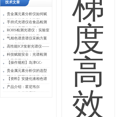
技术文章
贵金属元素分析仪如何赋
能冶金行业生产检测
手持式光谱仪在食品检测
领域的应用价值研究
ROHS检测光谱仪：实验室
高精度环保分析方案
气相色谱质谱仪采购方案
——安捷伦5977C
高性能ICP发射光谱仪——
GC/MSD
岛津顺序型双单色器
科技赋能安全：光谱检测
方案应用解读
【操作规程】岛津GC-
2014C气相色谱
贵金属元素分析仪的选型
要点与不同检测场景对比
【资料】安捷伦液相色谱
仪
产品介绍：霍尼韦尔
FLEX4气体检测仪