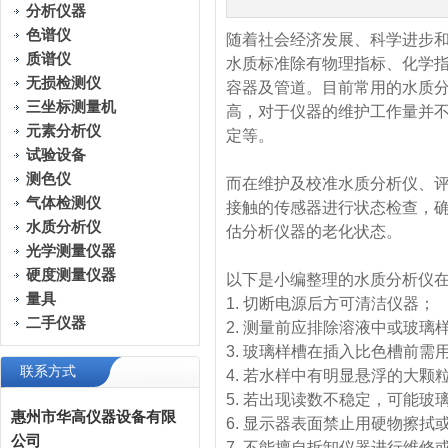
分析仪器
色谱仪
随着社会经济发展、科学进步
质谱仪
水质标准除有物理指标、化学
无损检测仪
容器及管道。目前常用的水质分
三坐标测量机
高，对于仪器的维护工作量并
元素分析仪
定等。
试验设备
测色仪
而在维护及校准水质分析仪、
气体检测仪
接触的传感器进行状态检查，
水质分析仪
估分析仪器的老化状态。
光学测量仪器
硬度测量仪器
以下是小编整理的水质分析
量具
1. 切断电源后方可清洁仪
二手仪器
2. 测量前应排除溶液中或
3. 玻璃样槽在插入比色槽
联系方式
4. 若水样中有明显悬浮的
5. 若出现读数不稳定，可
惠州市华高仪器设备有限
6. 显示器表面禁止用硬物
公司
7. 不能擅自拆卸仪器进行