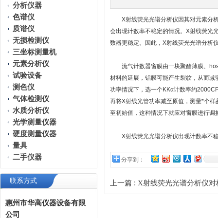
分析仪器
色谱仪
X射线荧光光谱分析仪因其对元素分析有
质谱仪
会出现计数率不稳定的情况。X射线荧光
无损检测仪
数器更稳定。因此，X射线荧光光谱分析
三坐标测量机
元素分析仪
流气计数器窗膜由一块聚酯薄膜、host
试验设备
材料的延展，铝膜可能产生裂纹，从而减
测色仪
功率情况下，选一个KKα计数率约200
气体检测仪
再将X射线光管功率减至原值，测量*个
水质分析仪
至初始值，这种情况下就应对窗膜进行调
光学测量仪器
硬度测量仪器
X射线荧光光谱分析仪出现计数率不稳
量具
二手仪器
分享到：
联系方式
上一篇 :
X射线荧光光谱分析仪对
惠州市华高仪器设备有限
公司