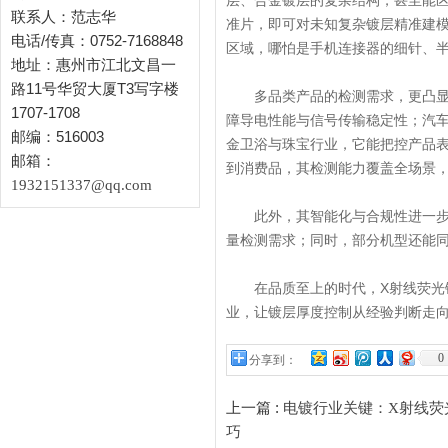
层、合金镀层的复杂结构，甚至能
联系人：范志华
准片，即可对未知复杂镀层精准建
电话/传真：0752-7168848
区域，哪怕是手机连接器的细针、
地址：惠州市江北文昌一
路11号华贸大厦T3写字楼
多品类产品的检测需求，更凸显了
1707-1708
障导电性能与信号传输稳定性；汽
邮编：516003
金卫浴与珠宝行业，它能把控产品
邮箱：
到消费品，其检测能力覆盖全场景
1932151337@qq.com
此外，其智能化与合规性进一步提
量检测需求；同时，部分机型还能
在品质至上的时代，X射线荧光镀
业，让镀层厚度控制从经验判断走
0
分享到：
上一篇 :
电镀行业关键：X射线荧
巧