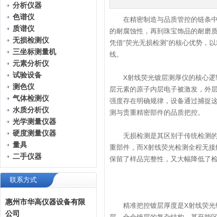
分析仪器
色谱仪
在精密制造与品质管控的链条中，
质谱仪
的耐腐蚀性，再到珠宝饰品的耐磨
无损检测仪
凭借“荧光无损检测”的核心优势，
三坐标测量机
线。
元素分析仪
试验设备
X射线荧光镀层测厚仪的核心逻辑
测色仪
层元素的原子内层电子被激发，外
气体检测仪
强度存在明确规律，设备通过捕捉
水质分析仪
测与贵重精密部件的品质把控。
光学测量仪器
硬度测量仪器
无损检测是其区别于传统检测的核
量具
重部件，而X射线荧光检测全程无
二手仪器
保留了样品完整性，又大幅降低了
联系方式
惠州市华高仪器设备有限
精准把控镀层厚度是X射线荧光镀
公司