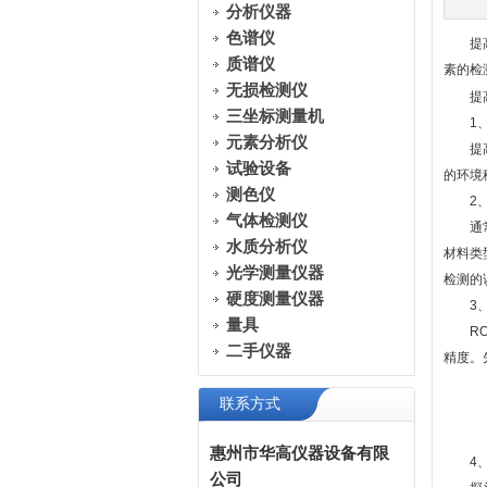
分析仪器
色谱仪
提高R
质谱仪
素的检
无损检测仪
提
三坐标测量机
1、
元素分析仪
提高检
试验设备
的环境
测色仪
2、
气体检测仪
通常采
水质分析仪
材料类
光学测量仪器
检测的
硬度测量仪器
3、
量具
ROH
二手仪器
精度。
联系方式
惠州市华高仪器设备有限
4、
公司