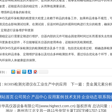
影响检测精度的关键部件。提高探头的灵敏度，能够更精确地捕捉到样品中的有害
敏度，还能提高仪器的稳定性，从而降低测量误差。
增强样品准备的标准化
S无卤环保检测的精度很大程度上依赖于样品的准备工作。如果样品准备不规范，可
情况也会影响测试结果。在测试前，应该对样品的外观和结构进行充分的检查，确保
定期进行设备维护和更新
定运行需要定期进行维护。仪器内部的元件可能会因使用时间过长而逐渐失去性能
和更换老化部件，不仅能够延长仪器的使用寿命，还能保持其检测精度。
OHS无卤环保检测仪的检测精度涉及多个方面，包括优化校准过程、精确选择检测
标准化样品准备、定期维护设备以及结合多种检测技术等。通过综合优化各个环节，能
为环保和人体健康提供保障。
享到：
 :
下一篇 :
ROHS检测光谱仪在工业生产中的应用
贵金属元素分
网站首页
公司简介
产品中心
应用案例
技术支持
企业动态
联系我
华高仪器设备有限公司(www.highect.com.cn) 版权所有 总访问量：
地址：惠州市江北文昌一路11号华贸大厦T3写字楼1707-1708