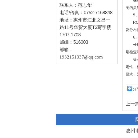
探头是
联系人：范志华
测的灵
电话/传真：0752-7168848
5、
地址：惠州市江北文昌一
ROH
路11号华贸大厦T3写字楼
及分布
1707-1708
6、
邮编：516003
长期稳
邮箱：
期检查
1932151337@qq.com
提高R
定性、
要求，
分
上一篇
惠州市