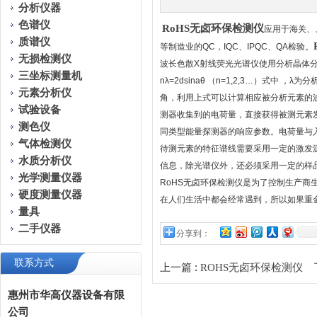
分析仪器
色谱仪
RoHS无卤环保检测仪
应用于海关、
质谱仪
等制造业的QC，IQC、IPQC、QA检验。
无损检测仪
波长色散X射线荧光光谱仪使用分析晶体分
三坐标测量机
nλ=2dsinaθ （n=1,2,3…）
元素分析仪
角，利用上式可以计算相应被分析元素的
试验设备
测器收集到的电荷量，直接获得被测元素发
测色仪
同类型能量探测器的响应参数。电荷量与
气体检测仪
待测元素的特征谱线需要采用一定的激发
水质分析仪
信息，除光谱仪外，还必须采用一定的样
光学测量仪器
RoHS无卤环保检测仪是为了控制生产
硬度测量仪器
在人们生活中都会经常遇到，所以如果重
量具
二手仪器
分享到：
联系方式
上一篇 :
下
ROHS无卤环保检测仪
惠州市华高仪器设备有限
公司