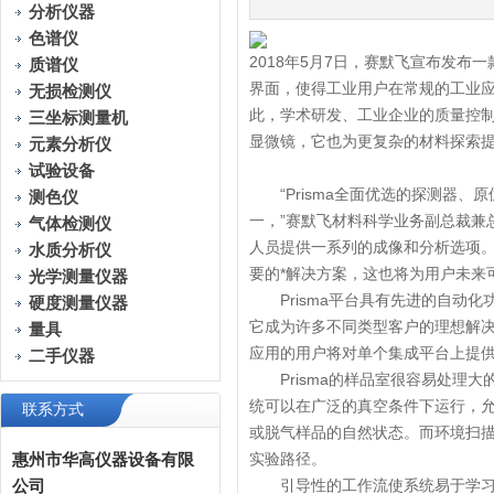
分析仪器
色谱仪
2018年5月7日，赛默飞宣布发布一
质谱仪
界面，使得工业用户在常规的工业
无损检测仪
此，学术研发、工业企业的质量控制
三坐标测量机
显微镜，它也为更复杂的材料探索
元素分析仪
试验设备
“Prisma全面优选的探测器、
测色仪
一，”赛默飞材料科学业务副总裁兼总T
气体检测仪
人员提供一系列的成像和分析选项。P
水质分析仪
要的*解决方案，这也将为用户未来可
光学测量仪器
Prisma平台具有先进的自动化
硬度测量仪器
它成为许多不同类型客户的理想解
量具
应用的用户将对单个集成平台上提
二手仪器
Prisma的样品室很容易处理大
统可以在广泛的真空条件下运行，
联系方式
或脱气样品的自然状态。而环境扫描
惠州市华高仪器设备有限
实验路径。
公司
引导性的工作流使系统易于学习和操