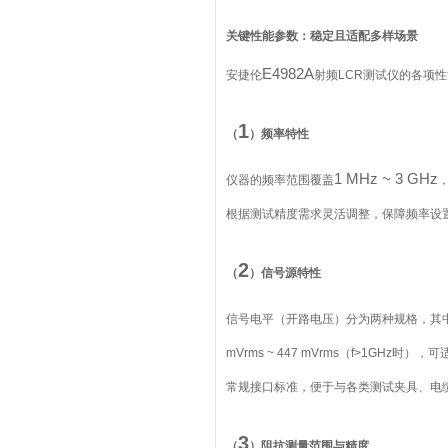
关键性能参数：稳定且适配多样场景
E4982A
安捷伦
射频
LCR
测试仪的各项性
1
（
）频率特性
1 MHz ~ 3 GHz
仪器的频率范围覆盖
根据测试精度需求灵活调整，保障频率设
2
（
）信号源特性
信号电平（开路电压）分为两种规格，其
mVrms ~ 447 mVrms
（
f>1GHz
时），可
常规接口标准，便于与各类测试夹具、电
3
（
）阻抗测量范围与精度