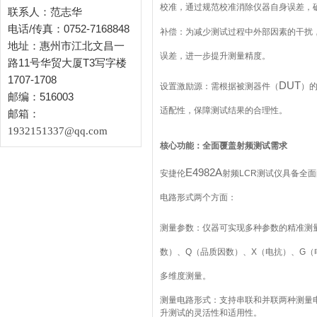
校准，通过规范校准消除仪器自身误差，
联系人：范志华
电话/传真：0752-7168848
补偿：为减少测试过程中外部因素的干扰
地址：惠州市江北文昌一
误差，进一步提升测量精度。
路11号华贸大厦T3写字楼
1707-1708
DUT
设置激励源：需根据被测器件（
）
邮编：516003
适配性，保障测试结果的合理性。
邮箱：
1932151337@qq.com
核心功能：全面覆盖射频测试需求
E4982A
安捷伦
射频
LCR
测试仪具备全面
电路形式两个方面：
测量参数：仪器可实现多种参数的精准测
数）、
Q
（品质因数）、
X
（电抗）、
G
（
多维度测量。
测量电路形式：支持串联和并联两种测量
升测试的灵活性和适用性。