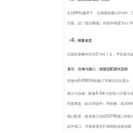
1MHz
在
频率下，当测量精度
≤10%
时，
方面，
|Z|
（阻抗幅值）的基本精度为
±1.0
4
（
）测量速度
9 ms /
仪器的测量时间为
点，可快速完
显示、存储与接口：便捷适配测试流程
E4982A
安捷伦
射频
LCR
测试仪在显示、
8.4
显示与存储：配备
英寸彩色
LCD
显示
内置硬盘（如
2GB
选件）和软驱，或
30M
GPIB
接口配置：标准接口包括
接口和处
选件接口，可根据需求扩展网络连接功能