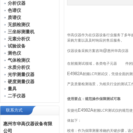
分析仪器
色谱仪
质谱仪
无损检测仪
三坐标测量机
华高仪器作为在仪器设备行业服务了多年
元素分析仪
采购方案以及及时响应的售后服务。
试验设备
@
仪器设备采购方案咨询
惠州华高仪器
测色仪
气体检测仪
在射频测试领域，各类电子元器
件的
水质分析仪
E4982A
射频
LCR
测试仪，凭借全面的测
光学测量仪器
硬度测量仪器
产及质量检测场景，为相关行业的测试工
量具
二手仪器
使用要点：规范操作保障测试可靠
E4982A
联系方式
安捷伦
射频
LCR
测试仪的规范使
体如下：
惠州市华高仪器设备有限
公司
校准：作为保障测量准确的关键步骤，该