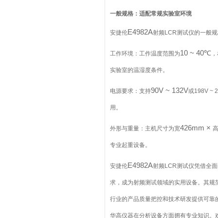
一般规格：适配常规实验室环境
E4982A
安捷伦
射频
LCR
测试仪的一般规
10 ~ 40℃
工作环境：工作温度范围为
，
实验室的温湿度条件。
90V ~ 132V
电源要求：支持
或
198V ~ 
用。
426mm ×
外形与重量：主机尺寸为宽
专业起重设备。
E4982A
安捷伦
射频
LCR
测试仪凭借全面
求，成为射频测试领域的实用设备。其规
行业的产品质量把控和技术研发提供可靠
华高仪器在分析设备方面拥有专业知识。