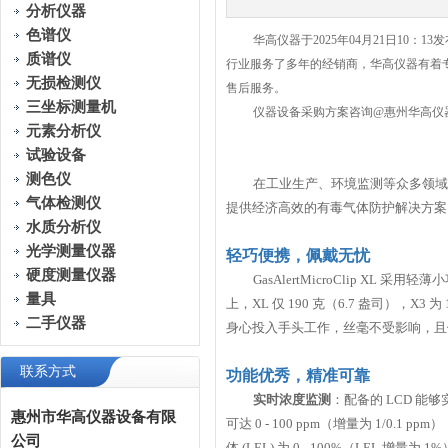
分析仪器
色谱仪
华高仪器于
2025年04月21日10：1
质谱仪
行业服务了多年的经销商，华高仪器有着
无损检测仪
售后服务。
三坐标测量机
仪器设备采购方案咨询
@惠州华高仪
元素分析仪
试验设备
测色仪
在工业生产、环境监测等众多领域
气体检测仪
提供经济高效的有毒气体防护解决方案
水质分析仪
光学测量仪器
轻巧便携，佩戴无忧
硬度测量仪器
GasAlertMicroClip XL
采用轻薄小
量具
上，
XL
仅
190
克（
6.7
盎司），
X3
为
二手仪器
身心投入手头工作，丝毫不受影响，且
联系方式
功能优秀，精准可靠
实时浓度监测
：配备的
LCD
能够
惠州市华高仪器设备有限
可达
0 - 100 ppm
（增量为
1/0.1 ppm
）
公司
体
(LEL)
为
0 - 100%
（
LEL
增量为
1%