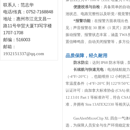
联系人：范志华
便捷校准与自检
：具备简单的自动
电话/传真：0752-7168848
池状态、电路完整性以及听觉
/
视觉警
地址：惠州市江北文昌一
*报警功能
：在报警方面表现出色
路11号华贸大厦T3写字楼
见；声音报警在
30
厘米（
1
英尺）距
1707-1708
振动报警。报警状态丰富，涵盖
TWA
邮编：516003
置信蜂鸣音、自动关闭报警等，多方位
邮箱：
1932151337@qq.com
品质保障，经久耐用
防水防尘
：达到
IP68
防水等级，
长续航与快速充电
：电池续航能力
（
-4°F/-20°C
），也能维持
12
小时的工
常温度条件（
-4°F/-20°C
到
122°F/50°C
认证许可：由加拿大标准协会
(CSA)
依
12.13.01 Part 1
等标准许可，符合
CSA 
准，并拥有
Sira 13ATEX2330
等相关认
GasAlertMicroClip 
选，为保障人员安全与生产环境稳定发