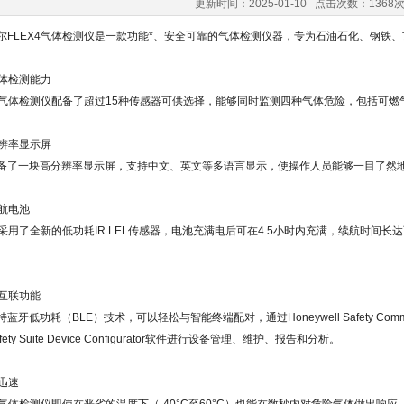
更新时间：2025-01-10 点击次数：1368
尔FLEX4气体检测仪是一款功能*、安全可靠的气体检测仪器，专为石油石化、钢铁
气体检测能力
X4气体检测仪配备了超过15种传感器可供选择，能够同时监测四种气体危险，包括可
分辨率显示屏
备了一块高分辨率显示屏，支持中文、英文等多语言显示，使操作人员能够一目了然
续航电池
X4采用了全新的低功耗IR LEL传感器，电池充满电后可在4.5小时内充满，续航时间
牙互联功能
蓝牙低功耗（BLE）技术，可以轻松与智能终端配对，通过Honeywell Safety Communica
fety Suite Device Configurator软件进行设备管理、维护、报告和分析。
应迅速