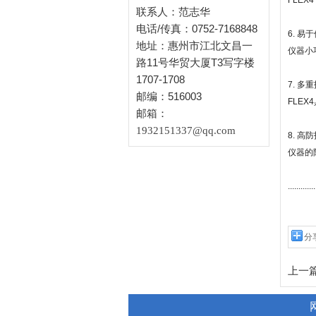
FLE
联系人：范志华
电话/传真：0752-7168848
6. 易
地址：惠州市江北文昌一
仪器小
路11号华贸大厦T3写字楼
1707-1708
7. 多
邮编：516003
FLE
邮箱：
1932151337@qq.com
8. 高
仪器的
.............
分
上一篇