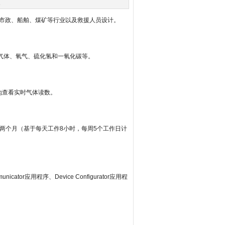
次
、市政、船舶、煤矿等行业以及救援人员设计。
燃气体、氧气、硫化氢和一氧化碳等。
地查看实时气体读数。
长达两个月（基于每天工作8小时，每周5个工作日计
tor应用程序、Device Configurator应用程