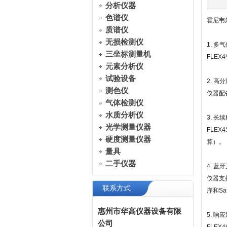
分析仪器
色谱仪
霍尼韦
质谱仪
无损检测仪
1. 多
三坐标测量机
FLE
元素分析仪
试验设备
2. 高
测色仪
仪器配
气体检测仪
水质分析仪
3. 长
光学测量仪器
FLE
硬度测量仪器
算）。
量具
二手仪器
4. 蓝
仪器支持
联系方式
序和Sa
惠州市华高仪器设备有限
5. 响
公司