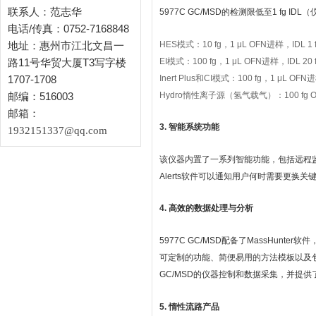
联系人：范志华
5977C GC/MSD的检测限低至1 fg
电话/传真：0752-7168848
HES模式：10 fg，1 μL OFN进样，IDL 1 
地址：惠州市江北文昌一
EI模式：100 fg，1 μL OFN进样，IDL 20 
路11号华贸大厦T3写字楼
Inert Plus和CI模式：100 fg，1 μL OFN进
1707-1708
Hydro惰性离子源（氢气载气）：100 fg OFN
邮编：516003
邮箱：
3. 智能系统功能
1932151337@qq.com
该仪器内置了一系列智能功能，包括远程监控和
Alerts软件可以通知用户何时需要更
4. 高效的数据处理与分析
5977C GC/MSD配备了MassHu
可定制的功能、简便易用的方法模板以及包括
GC/MSD的仪器控制和数据采集，并提供
5. 惰性流路产品