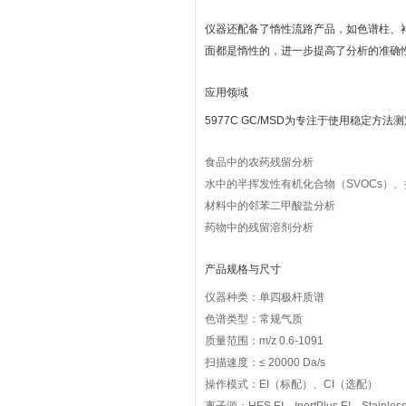
仪器还配备了惰性流路产品，如色谱柱、
面都是惰性的，进一步提高了分析的准确
应用领域
5977C GC/MSD为专注于使用稳定
食品中的农药残留分析
水中的半挥发性有机化合物（SVOCs）、
材料中的邻苯二甲酸盐分析
药物中的残留溶剂分析
产品规格与尺寸
仪器种类：单四极杆质谱
色谱类型：常规气质
质量范围：m/z 0.6-1091
扫描速度：≤ 20000 Da/s
操作模式：EI（标配）、CI（选配）