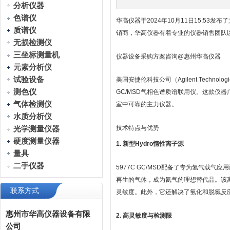
分析仪器
色谱仪
华高仪器于2024年10月11日15:53
质谱仪
销商，华高仪器有着专业的仪器销售团队
无损检测仪
三坐标测量机
仪器设备采购方案咨询@惠州华高仪器
元素分析仪
试验设备
美国安捷伦科技公司（Agilent Techn
测色仪
GC/MSD气相色谱质谱联用仪。这款仪
气体检测仪
室中可靠的主力仪器。
水质分析仪
技术特点与优势
光学测量仪器
硬度测量仪器
1. 新型Hydro惰性离子源
量具
二手仪器
5977C GC/MSD配备了专为氢气载
再生的气体，成为氦气的理想替代品。该
联系方式
灵敏度。此外，它还解决了氢化和脱氯反应
惠州市华高仪器设备有限
2. 高灵敏度与检测限
公司