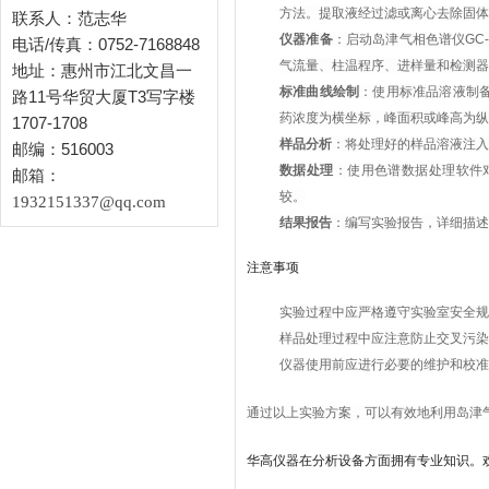
方法。提取液经过滤或离心去除固体
联系人：范志华
仪器准备
：启动岛津气相色谱仪GC
电话/传真：0752-7168848
气流量、柱温程序、进样量和检测器
地址：惠州市江北文昌一
标准曲线绘制
：使用标准品溶液制
路11号华贸大厦T3写字楼
药浓度为横坐标，峰面积或峰高为纵
1707-1708
样品分析
：将处理好的样品溶液注
邮编：516003
数据处理
：使用色谱数据处理软件
邮箱：
较。
1932151337@qq.com
结果报告
：编写实验报告，详细描述
注意事项
实验过程中应严格遵守实验室安全规
样品处理过程中应注意防止交叉污染
仪器使用前应进行必要的维护和校准
通过以上实验方案，可以有效地利用岛津气
华高仪器在分析设备方面拥有专业知识。