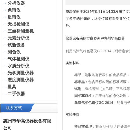
分析仪器
色谱仪
华高仪器于2024年8月1日14:33发
质谱仪
了多年的经销商，华高仪器有着专业的仪
无损检测仪
务。
三坐标测量机
元素分析仪
仪器设备采购方案咨询@惠州华高仪器
试验设备
利用岛津气相色谱仪GC-2014，对特
测色仪
气体检测仪
实验材料
水质分析仪
光学测量仪器
样品
：选取具有代表性的食品样品，
硬度测量仪器
标准品
：包含目标农药的标准溶液
量具
试剂
：有机溶剂（如乙腈、正己烷等
二手仪器
固相萃取柱
：用于样品的净化处理，
岛津气相色谱仪GC-2014
：配备电子
联系方式
实验步骤
惠州市华高仪器设备有限
样品前处理
：将食品样品切碎并混
公司