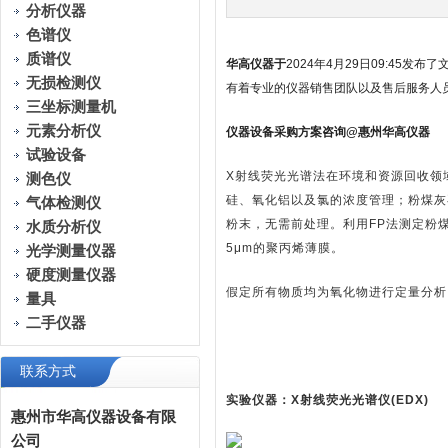
分析仪器
色谱仪
质谱仪
华高仪器于
2024年4月29日09:4
无损检测仪
有着专业的仪器销售团队以及售后服务人
三坐标测量机
元素分析仪
仪器设备采购方案咨询@惠州华高仪器
试验设备
X射线荧光光谱法在环境和资源回收领
测色仪
硅、氧化铝以及氯的浓度管理；粉煤灰
气体检测仪
粉末，无需前处理。利用FP法测定粉
水质分析仪
5μm的聚丙烯薄膜。
光学测量仪器
硬度测量仪器
假定所有物质均为氧化物进行定量分析
量具
二手仪器
联系方式
实验仪器：X射线荧光光谱仪(EDX)
惠州市华高仪器设备有限
公司