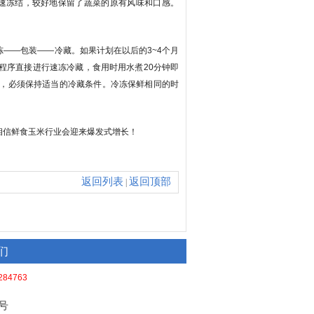
迅速冻结，较好地保留了蔬菜的原有风味和口感。
――包装――冷藏。如果计划在以后的3~4个月
程序直接进行速冻冷藏，食用时用水煮20分钟即
，必须保持适当的冷藏条件。冷冻保鲜相同的时
后者。
相信鲜食玉米行业会迎来爆发式增长！
返回列表
返回顶部
|
们
284763
8号