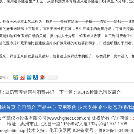
线，采用速冻隧道生产工艺，从原料漂烫杀青后进入速冻隧道10分钟至15分钟，
，鲜食玉米基本工艺流程为：原料――去苞衣除须――分拣――漂烫――冷却――速冻
冻的嫩玉米陆续上市销售，而不要求长期贮藏，从生产成本的角度考虑，可省去漂烫
藏是影响鲜食玉米口感的关键。据业内人士介绍，鲜玉米从收获、加工到消费者手中
超低温冷冻贮藏果穗比普通低温冷冻贮藏果穗的籽粒要甜得多，口感也明显好于
看来，鲜食玉米的发展前景很好，随着速冻保鲜技术的提升，各类品牌、资本进入，
享到：
 :
下一篇 :
豆奶营养健康与消费共识
ROHS检测光谱仪简介
网站首页
公司简介
产品中心
应用案例
技术支持
企业动态
联系我
华高仪器设备有限公司(www.highect.com.cn) 版权所有 总访问量：
地址：惠州市江北文昌一路11号华贸大厦T3写字楼1707-1708
技术支持：化工仪器网 ICP备案号：
oogleSitemap
粤ICP备1504898