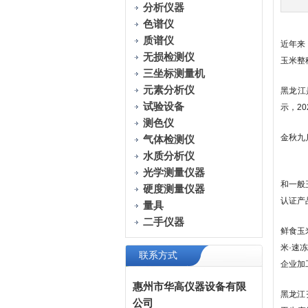
分析仪器
色谱仪
质谱仪
近年来
无损检测仪
玉米整
三坐标测量机
元素分析仪
黑龙江
试验设备
示，2
测色仪
金秋九
气体检测仪
水质分析仪
光学测量仪器
和一般
硬度测量仪器
认证产
量具
二手仪器
鲜食玉
米·速
联系方式
企业加
惠州市华高仪器设备有限
黑龙江
公司