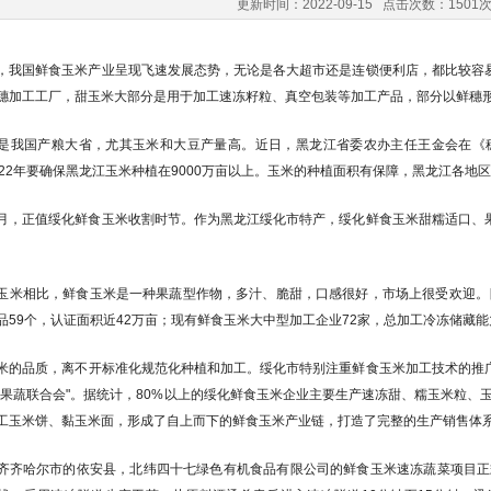
更新时间：2022-09-15 点击次数：1501
，我国鲜食玉米产业呈现飞速发展态势，无论是各大超市还是连锁便利店，都比较容易
穗加工工厂，甜玉米大部分是用于加工速冻籽粒、真空包装等加工产品，部分以
是我国产粮大省，尤其玉米和大豆产量高。近日，黑龙江省委农办主任王金会在《
022年要确保黑龙江玉米种植在9000万亩以上。玉米的种植面积有保障，黑龙江
月，正值绥化鲜食玉米收割时节。作为黑龙江绥化市特产，绥化鲜食玉米甜糯适口、果
玉米相比，鲜食玉米是一种果蔬型作物，多汁、脆甜，口感很好，市场上很受欢迎。
品59个，认证面积近42万亩；现有鲜食玉米大中型加工企业72家，总加工冷冻储藏
米的品质，离不开标准化规范化种植和加工。绥化市特别注重鲜食玉米加工技术的推广和
冻果蔬联合会"。据统计，80%以上的绥化鲜食玉米企业主要生产速冻甜、糯玉米粒、
工玉米饼、黏玉米面，形成了自上而下的鲜食玉米产业链，打造了完整的生产销
齐齐哈尔市的依安县，北纬四十七绿色有机食品有限公司的鲜食玉米速冻蔬菜项目正