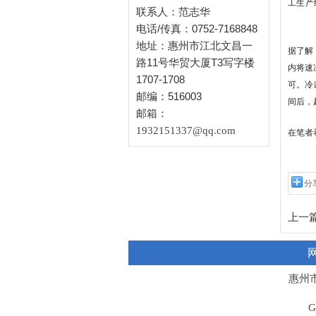
工生产
联系人：范志华
电话/传真：0752-7168848
地址：惠州市江北文昌一
据了解
路11号华贸大厦T3写字楼
内将速
1707-1708
可。冷
邮编：516003
间后，
邮箱：
1932151337@qq.com
在笔者
分
上一篇
惠州市
G