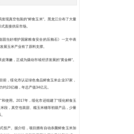
次
发现真空包装的“鲜食玉米"。黑龙江分布了大量
鲜穗形式直接供应市场。
稳固当好维护国家粮食安全的压舱石》一文中表
各地区发展玉米产业有了原料支撑。
皮薄嫩，正成为撬动市域经济发展的“黄金棒"。
目前，绥化市认证绿色食品鲜食玉米企业37家，
能力约23亿穗，年总产值34亿元。
使用。2017年，绥化市还组建了“绥化鲜食玉
玉米段，真空包装甜、糯玉米穗等初级产品，少量
售体系。
式投产。据介绍，项目拥有自动杀菌鲜食玉米加