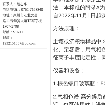
联系人：范志华
法。本标准的附录A
电话/传真：0752-7168848
自2022年11月1日起
地址：惠州市江北文昌一
路11号华贸大厦T3写字楼
1707-1708
方法原理：
邮编：516003
邮箱：
土壤或沉积物样品中 
1932151337@qq.com
化、定容后，用气相
征离子丰度比定性，
仪器和设备：
1.棕色螺口玻璃瓶：50
2.气相色谱-高分辨
℃，也可使用柱上进样或