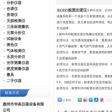
分析仪器
色谱仪
ROHS检测光谱仪
又称分光仪，以光
质谱仪
成像系统和一个或多个出射狭缝组成。以
无损检测仪
进行强度测定。其主要包括进样系统、电
三坐标测量机
常见故障：
元素分析仪
1.新ROHS检测光谱仪电脑出现死机，
试验设备
处理办法：此为通讯线接触不良，重新连
测色仪
2.排气不畅故障，氩气排气管路堵塞，火
气体检测仪
处理办法：更换排气管，要更换透明的塑
水质分析仪
3.温度偏高故障
光学测量仪器
处理办法：检查仪器后盖风扇是否转动，
硬度测量仪器
4.真空泵不自动启动故障
量具
处理办法：先看泵油温度是否较低，重新
二手仪器
5.P、S稳定性不好，检查真空泵是否被
处理办法：检查ROHS检测光谱仪真空泵
联系方式
分享到：
惠州市华高仪器设备有限
公司