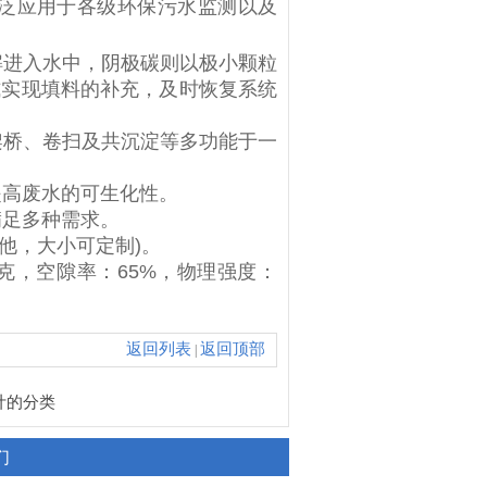
泛应用于各级环保污水监测以及
解进入水中，阴极碳则以极小颗粒
式实现填料的补充，及时恢复系统
架桥、卷扫及共沉淀等多功能于一
提高废水的可生化性。
满足多种需求。
其他，大小可定制)。
米/克，空隙率：65%，物理强度：
返回列表
返回顶部
|
计的分类
们