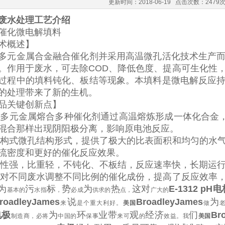
更新时间：2018-06-19 点击次数：2479
废水处理工艺介绍
催化微电解填料
术概述】
多元金属合金融合催化剂并采用高温微孔活化技术生产
。作用于废水，可去除COD、降低色度、提高可生化性
过程中的填料钝化、板结等现象。本填料是微电解反应
的处理带来了新的生机。
品关键创新点】
)由多元金属熔合多种催化剂通过高温熔炼形成一体化合金
混合那样出现阴阳极分离，影响原电池反应。
)架构式微孔结构形式，提供了极大的比表面积和均匀的水
流密度和更好的催化反应效果。
)活性强，比重轻，不钝化、不板结，反应速率快，长期运
)针对不同废水调整不同比例的催化成份，提高了反应效率
为
污
标
势
为
热
这对
E-1312 pH
基本的
水指
，
必成
供求的
点，
广大的
roadleyJames
说
BroadleyJames
为
来
是个重大利好。
美国
做
电极
为
环
业带
观
经济
们
Br
制造商，必将
中国的
保事
来可
的
效益。我
美国