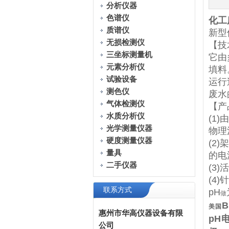
分析仪器
色谱仪
化工
质谱仪
新型
无损检测仪
【技
三坐标测量机
它由
元素分析仪
填料
试验设备
运行
测色仪
废水
气体检测仪
【产
水质分析仪
(1
光学测量仪器
物理
硬度测量仪器
(2
量具
的电
二手仪器
(3
(4
联系方式
pH
做
B
美国
惠州市华高仪器设备有限
pH
公司