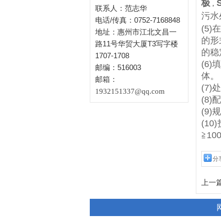
极
，
联系人：范志华
污水
电话/传真：0752-7168848
(5
地址：惠州市江北文昌一
的形
路11号华贸大厦T3写字楼
的稳
1707-1708
(6
邮编：516003
体。
邮箱：
(7
1932151337@qq.com
(8
(9
(1
≧10
分
上一篇