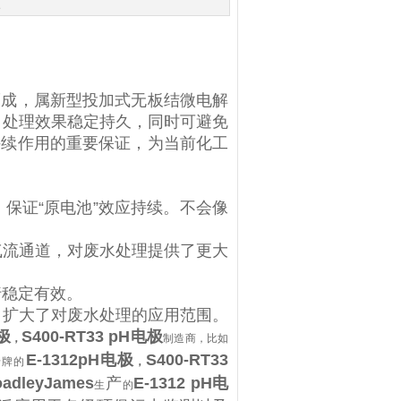
次
而成，属新型投加式无板结微电解
，处理效果稳定持久，同时可避免
持续作用的重要保证，为当前化工
，保证“原电池”效应持续。不会像
气流通道，对废水处理提供了更大
行稳定有效。
，扩大了对废水处理的应用范围。
电极
S400-RT33 pH电极
，
制造商，比如
E-1312
pH
电极
S400-RT33
老牌的
，
oadleyJames
产
E-1312 pH电
生
的