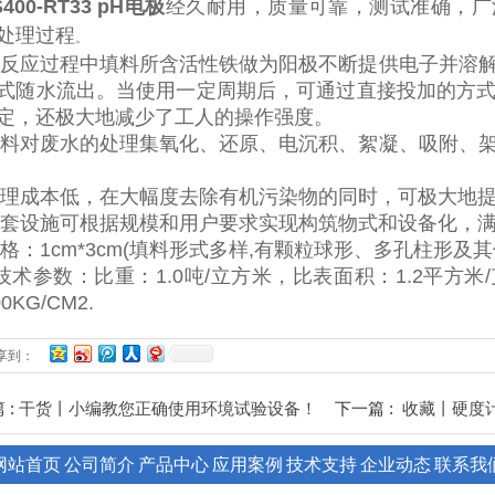
S400-RT33 pH电极
经久耐用，质量可靠，测试准确，广
处理过程
。
)在反应过程中填料所含活性铁做为阳极不断提供电子并溶
式随水流出。当使用一定周期后，可通过直接投加的方
定，还极大地减少了工人的操作强度。
)填料对废水的处理集氧化、还原、电沉积、絮凝、吸附、
)处理成本低，在大幅度去除有机污染物的同时，可极大地
)配套设施可根据规模和用户要求实现构筑物式和设备化，
)规格：1cm*3cm(填料形式多样,有颗粒球形、多孔柱形及
0)技术参数：比重：1.0吨/立方米，比表面积：1.2平方
00KG/CM2.
享到：
 :
下一篇 :
干货丨小编教您正确使用环境试验设备！
收藏丨硬度
网站首页
公司简介
产品中心
应用案例
技术支持
企业动态
联系我