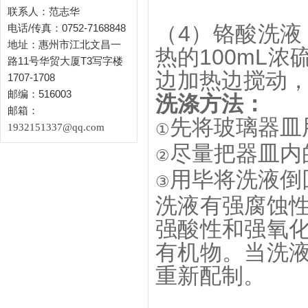
联系人：范志华
（4）铬酸洗液：
电话/传真：0752-7168848
地址：惠州市江北文昌一
热的100mL
路11号华贸大厦T3写字楼
边加热边搅动
1707-1708
邮编：516003
洗涤方法：
邮箱：
先将玻璃器皿
①
1932151337@qq.com
尽量把器皿内
②
用毕将洗液倒
③
洗液有强腐蚀
强酸性和强氧
有机物。当洗
重新配制。