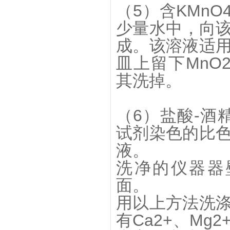
（5）含KMnO
少量水中，向该溶
成。该溶液适
皿上留下MnO2
其洗掉。
（6）盐酸-酒
试剂染色的比
液。
洗净的仪器器
面。
用以上方法洗
有Ca2+、M