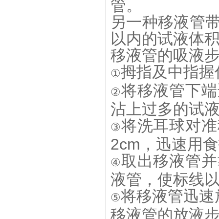
管。
另一种移液管
以内的试液体
移液管的吸液
拇指及中指握
①
将移液管下端
②
沾上过多的试
将洗耳球对准
③
2cm，迅速用
取出移液管并
④
液管，使标线
将移液管迅速
⑤
移液管的放液