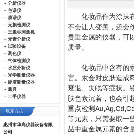
分析仪器
色谱仪
化妆品作为涂抹在肌
质谱仪
无损检测仪
不会让人变美，还会
三坐标测量机
贵重金属的仪器，可
元素分析仪
质量。
试验设备
测色仪
气体检测仪
化妆品中含有的汞、
水质分析仪
光学测量仪器
害。汞会对皮肤造成
硬度测量仪器
衰退、失眠等症状。
量具
二手仪器
肤色素沉着，也会引
重点检测Au,Ag,Cd,Co,Cr,
联系方式
等元素，只需要取一
惠州市华高仪器设备有限
品中重金属元素的含
公司