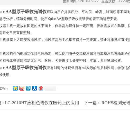
更新时间：2016-09-22 点击次数：1729
plor AA型原子吸收光谱仪
可以向用户提供积分、平均值、峰高、蜂面积等不同
进行分析，缩短分析时间。使用Xplor AA型原子吸收光谱仪前要正确进行安装。
器主机一定放在固定的水平面上，仪器需与墙保持一定距离。仪器需放置在防潮、
需避免日光直接照射。
机烟窗上方应安装排风罩，排风罩需与主机烟窗保持一定距离，禁止将排风罩直接
。
机和附件的电源需保持电压稳定，可以使用电子交流稳压器将电源稳压后再输出给
有气体管道应清洁无油污、耐压。各管道接头处要密封、牢靠，并经试漏检查。
plor AA型原子吸收光谱仪
没有时髦的外观但拥有zui实际的品质和性能，特别
域使用。
享到：
 :
下一篇 :
LC-2010HT液相色谱仪在医药上的应用
ROHS检测光