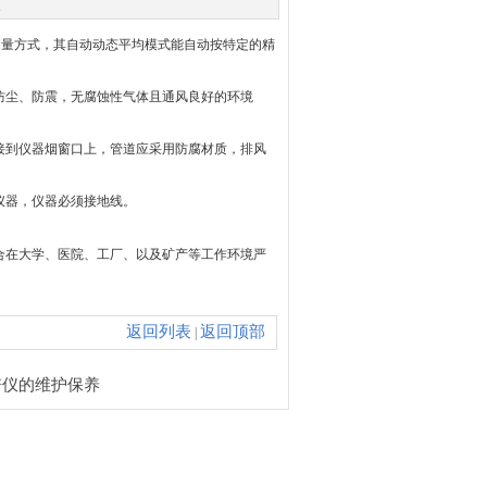
次
测量方式，其自动动态平均模式能自动按特定的精
防尘、防震，无腐蚀性气体且通风良好的环境
接到仪器烟窗口上，管道应采用防腐材质，排风
仪器，仪器必须接地线。
适合在大学、医院、工厂、以及矿产等工作环境严
返回列表
返回顶部
|
谱仪的维护保养