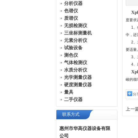
分析仪器
色谱仪
X
质谱仪
度要求
无损检测仪
1、仪
三坐标测量机
中，还
元素分析仪
2、主
试验设备
要适量
测色仪
3、主
气体检测仪
4、所
水质分析仪
X
光学测量仪器
峻的领
硬度测量仪器
量具
分
二手仪器
上一篇
联系方式
惠州市华高仪器设备有限
公司