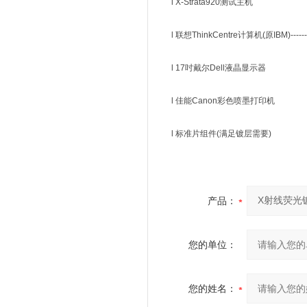
l X-Strata920测试主机
l 联想ThinkCentre计算机(原IBM)----
l 17吋戴尔Dell液晶显示器
l 佳能Canon彩色喷墨打印机
l 标准片组件(满足镀层需要)
产品：
您的单位：
您的姓名：