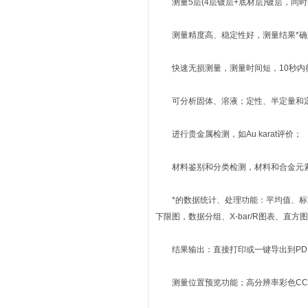
测量5层(4层镀层+底材层)镀层，同时
测量精度高、稳定性好，测量结果*确至
快速无损测量，测量时间短，10秒内
可分析固体、溶液；定性、半定量和
进行贵金属检测，如Au karat评价；
材料鉴别和分类检测，材料和合金元素
*的数据统计、处理功能：平均值、标准
下限图，数据分组、X-bar/R图表、直方
结果输出：直接打印或一键导出到PDF、
测量位置预览功能；高分辨率彩色CCD