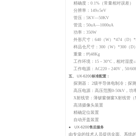
精确度：0.1%（常量相对误差）
分辨率：149±5eV
管压：5KV—50KV
管流：50uA—1000uA
功率：350W
外形尺寸：640（W）*474（D）*
样品仓尺寸：300（W）*300（D）
重量：约48Kg
工作环境：15－30°C，相对湿度≤
工作电源：AC220－240V，50/60H
五、
UX-6200
标准配置：
探测器： 2级半导体电制冷；探测器晶
高压电源：高压范围0-50kV，功率5
X射线管：薄铍窗侧窗X射线管（M
高清摄像头装置
精确定位装置
自动开盖装置
●
UX-6200
售后服务
由专业的技术人员提供全面、系统