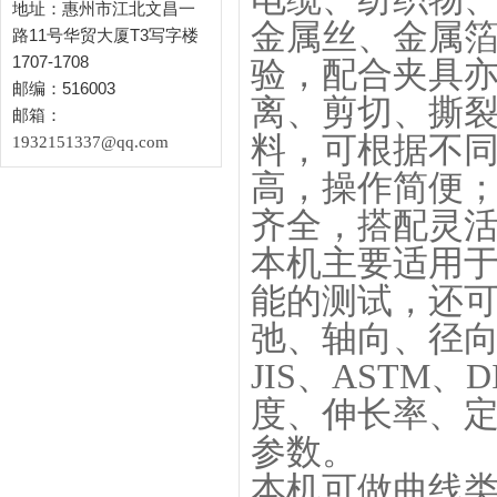
地址：惠州市江北文昌一
金属丝、金属
路11号华贸大厦T3写字楼
1707-1708
验，配合夹具亦
邮编：516003
离、剪切、撕
邮箱：
料，可根据不
1932151337@qq.com
高，操作简便
齐全，搭配灵
本机主要适用
能的测试，还
弛、轴向、径向
JIS、ASTM
度、伸长率、
参数。
本机可做曲线类