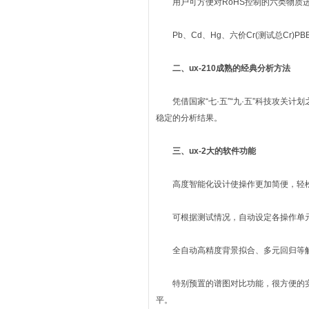
用户可方便对RoHS控制的六类物质
Pb、Cd、Hg、六价Cr(测试总Cr)PBB 
二、ux-210成熟的经典分析方法
凭借国家“七·五”“九·五”科技攻关计
稳定的分析结果。
三、ux-2大的软件功能
高度智能化设计使操作更加简便，轻松
可根据测试情况，自动设定各操作单元
全自动高精度背景拟合、多元回归等解
特别预置的谱图对比功能，很方便的实
平。