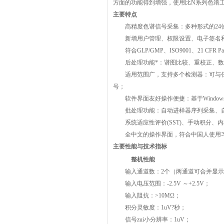
方面的功能得到增强，使用比N系列色谱
主要特点
高精度色谱信号采集：多种形式的24
新增用户管理、权限设置、电子签名和
符合GLP/GMP、ISO9001、21 CFR P
后处理功能*：谱图比较、重校正、数
适用范围广，支持多个检测器：可与任
号；
软件界面友好操作便捷：基于Window
批处理功能：自动进样器序列采集、自
系统适应性评价(SST)、手动积分、
全中文的操作界面，符合中国人使用习
主要性能与技术指标
整机性能
输入通道数：2个（两通道可合并显示
输入电压范围：-2.5V ～+2.5V；
输入阻抗：>10MΩ；
积分灵敏度：1uV?秒；
信号zui小分辨率：1uV；