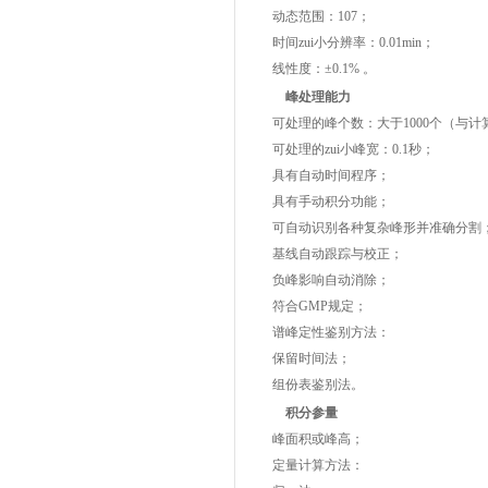
动态范围：107；
时间zui小分辨率：0.01min；
线性度：±0.1% 。
峰处理能力
可处理的峰个数：大于1000个（与计
可处理的zui小峰宽：0.1秒；
具有自动时间程序；
具有手动积分功能；
可自动识别各种复杂峰形并准确分割
基线自动跟踪与校正；
负峰影响自动消除；
符合GMP规定；
谱峰定性鉴别方法：
保留时间法；
组份表鉴别法。
积分参量
峰面积或峰高；
定量计算方法：