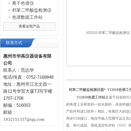
离子色谱仪
邻苯二甲酸盐检测仪
色谱数据工作站
查看全部产品
联系方式
惠州市华高仪器设备有限
公司
联系人：范志华
电话/传真：0752-7168848
地址：惠州市江北文昌一
邻苯二甲酸盐检测仪
器*
VI2010色谱工
路11号华贸大厦T3写字楼
VI2010色谱工作站
是基于目前的N2
1707-1708
的角度上去研发的一款全新的，具有跨越意
邮编：516003
产软件和进口软件）相比，有着巨大的进
邮箱：
用全USB接口，电信号输入范围可达正负2.
1932151337@qq.com
置、审计追踪、系统适应性评价（SST