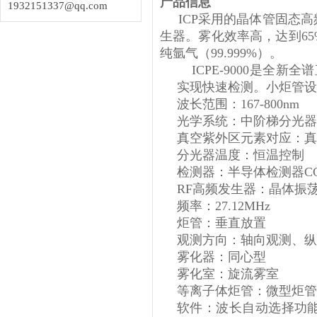
产品信息
1932151337@qq.com
ICP采用的晶体管固态高频
生器。雾化效率高，达到65
纯氩气（99.999%）。
ICPE-9000是全新
实现快速检测。小炬管设计，
波长范围：167-800nm
光学系统：中阶梯分光器
真空紫外区元素对应：真
分光器温度：恒温控制
检测器：半导体检测器C
RF高频发生器：晶体振
频率：27.12MHz
炬管：垂直放置
观测方向：轴向观测、纵
雾化器：同心型
雾化室：旋流雾室
等离子体炬管：微型炬管
软件：波长自动选择功