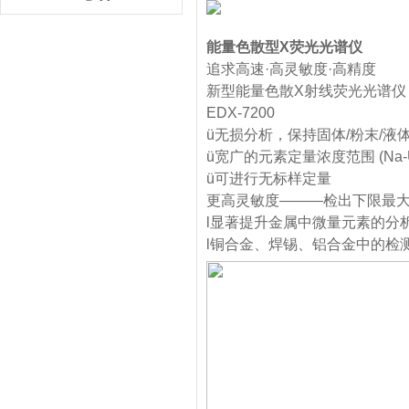
能量色散型X荧光光谱仪
追求高速·高灵敏度·高精度
新型能量色散X射线荧光光谱仪
EDX-7200
ü无损分析，保持固体/粉末/液
ü宽广的元素定量浓度范围 (Na-U/
ü可进行无标样定量
更高灵敏度———检出下限最大
l显著提升金属中微量元素的分
l铜合金、焊锡、铝合金中的检