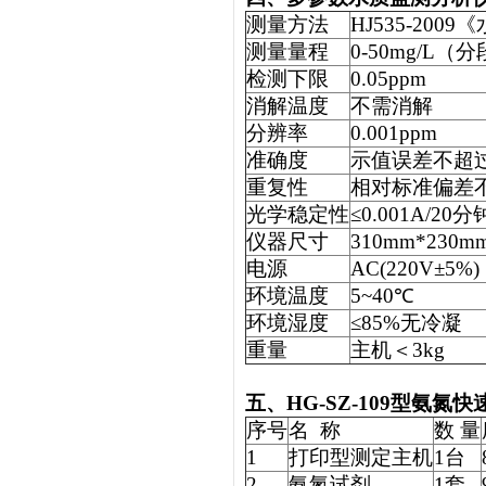
测量方法
HJ535-20
测量量程
0-50mg/L（
检测下限
0.05ppm
消解温度
不需消解
分辨率
0.001ppm
准确度
示值误差不超过
重复性
相对标准偏差
光学稳定性
≤0.001A/20分
仪器尺寸
310mm*230m
电源
AC(220V±5%)
环境温度
5~40℃
环境湿度
≤85%无冷凝
重量
主机＜3kg
五、HG-SZ-109型氨氮
序号
名 称
数 量
1
打印型测定主机
1台
2
氨氮试剂
1套