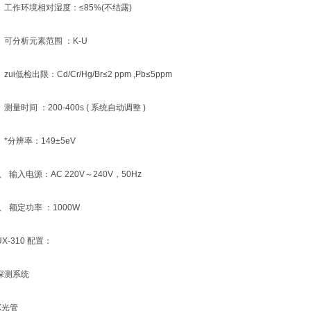
工作环境相对湿度：≤85%(不结露)
可分析元素范围 ：K-U
i低检出限：Cd/Cr/Hg/Br≤2 ppm ,Pb≤5ppm
量时间 ：200-400s ( 系统自动调整 )
分辨率：149±5eV
输入电源：AC 220V～240V，50Hz
 额定功率 ：1000W
-310 配置：
探测系统
光管