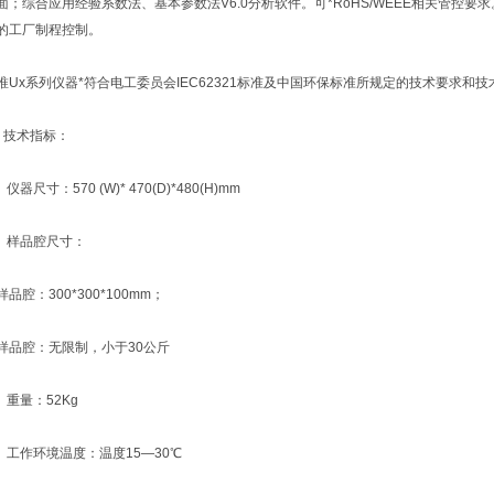
面；综合应用经验系数法、基本参数法V6.0分析软件。可*RoHS/WEEE相关管控
的工厂制程控制。
x系列仪器*符合电工委员会IEC62321标准及中国环保标准所规定的技术要求和技
技术指标：
器尺寸：570 (W)* 470(D)*480(H)mm
样品腔尺寸：
：300*300*100mm；
腔：无限制，小于30公斤
重量：52Kg
工作环境温度：温度15—30℃