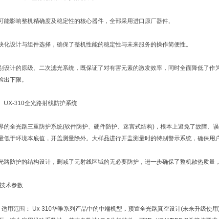
影响整机精确度及稳定性的核心器件，全部采用进口原厂器件。
设计与组件选择，确保了整机性能的稳定性与未来服务的操作简便性。
计的原级、二次滤光系统，既保证了对有害元素的激发效率，同时全面降低了作为
检出下限。
X-310全光路射线防护系统
全光路三重防护系统(软件防护、硬件防护、迷宫式结构)，根本上避免了故障、误
量低于环境本底值，开盖测量除外。大样品进行开盖测量时的特别警示系统，确保用
防护的结构设计，删减了无射线区域的无必要防护，进一步确保了整机散热质量，
技术参数
用范围： Ux-310华唯系列产品中的中端机型，预置全光路真空设计(未来升级使