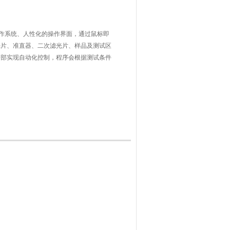
的操作系统、人性化的操作界面，通过鼠标即
光片、准直器、二次滤光片、样品及测试区
全部实现自动化控制，程序会根据测试条件
免了操作失误、全面确保检测品质。