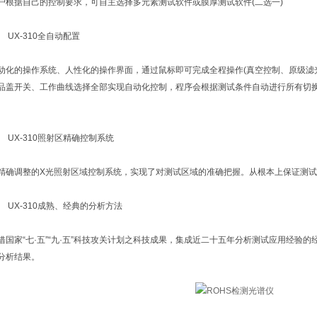
据自己的控制要求，可自主选择多元素测试软件或膜厚测试软件(二选一)
UX-310全自动配置
的操作系统、人性化的操作界面，通过鼠标即可完成全程操作(真空控制、原级滤
品盖开关、工作曲线选择全部实现自动化控制，程序会根据测试条件自动进行所有切换
UX-310照射区精确控制系统
调整的X光照射区域控制系统，实现了对测试区域的准确把握。从根本上保证测试
UX-310成熟、经典的分析方法
家“七·五”“九·五”科技攻关计划之科技成果，集成近二十五年分析测试应用经验的
分析结果。