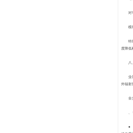
对可能
模块化
特别设
度降低
八、U
业界的
外辐射
全光路
、 
● 适