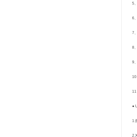
5、 
6、 
7、 zu
8、 测
9、 *
10、 
11、
● UX
1.
2.X