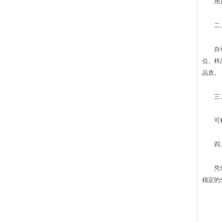
用户根
二、 
自动化
位、样
品质。
三、 
可精确
四、 
凭借国
稳定的