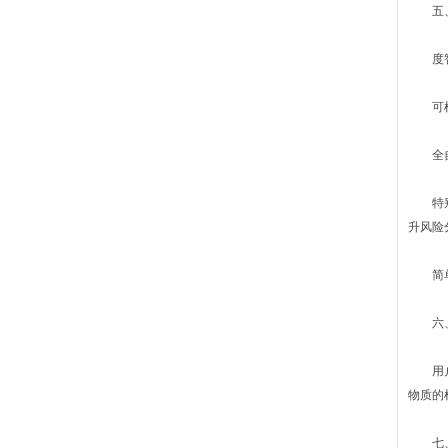
五、 
度智能
可根据
全自动
特别预
升风险
简单、
六、U
用户可
物质的
七、U